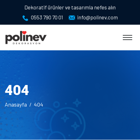
Dekoratif ürünler ve tasarımla nefes alın
0553 790 70 01
info@polinev.com
404
Anasayfa
404